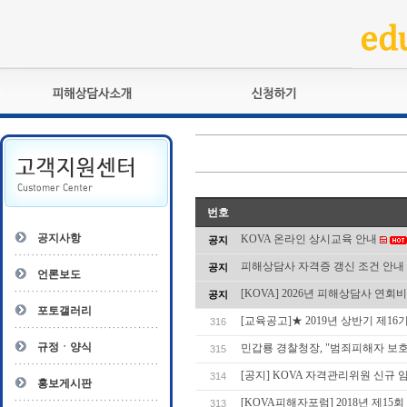
피해상담사란?
교육훈련
자격관리규정
검정시험
상담사 자격증 확인
전문수련
자격심사
- 피해상담사 1급
번호
자격유지교육
- 피해상담사 2급
공지사항
KOVA 온라인 상시교육 안내
공지
자격복원
- 피해상담사 3급
피해상담사 자격증 갱신 조건 안내
공지
- 전문수련감독자
언론보도
- 전문수련기관
[KOVA] 2026년 피해상담사 연회
공지
포토갤러리
[교육공고]★ 2019년 상반기 제16
316
규정ㆍ양식
민갑룡 경찰청장, "범죄피해자 보
315
[공지] KOVA 자격관리위원 신규 
314
홍보게시판
[KOVA피해자포럼] 2018년 제1
313