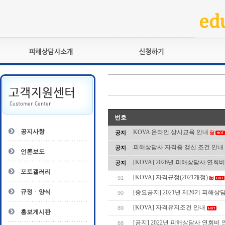
피해상담사란?
교육훈련
자격관리규정
검정시험
상담사 자격증 확인
전문수련
자격심사
- 피해상담사 1급
번호
자격유지교육
- 피해상담사 2급
공지사항
KOVA 온라인 상시교육 안내
공지
자격복원
- 피해상담사 3급
피해상담사 자격증 갱신 조건 안내
공지
- 전문수련감독자
언론보도
- 전문수련기관
[KOVA] 2026년 피해상담사 연회
공지
포토갤러리
[KOVA] 자격규정(2021개정)
91
규정ㆍ양식
[중요공지] 2021년 제20기 피해상담
90
[KOVA] 자격유지조건 안내
89
홍보게시판
[공지] 2022년 피해상담사 연회비 
88