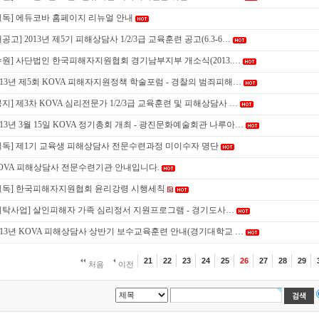
필독] 에듀코바 홈페이지 리뉴얼 안내
재공고] 2013년 제5기 피해상담사 1/2/3급 교육훈련 공고(6.3-6…
수원] 사단법인 한국피해자지원협회 경기남부지부 개소식(2013.…
013년 제5회 KOVA 피해자지원정책 학술포럼 - 경찰의 범죄피해…
공지] 제3차 KOVA 심리전문가 1/2/3급 교육훈련 및 피해상담사 …
013년 3월 15일 KOVA 정기총회 개최 - 광진문화예술회관 나루아…
필독] 제1기 교육생 피해상담사 전문수련과정 미이수자 명단
OVA 피해상담사 전문수련기관 안내입니다.
필독] 한국피해자지원협회 윤리강령 시행세칙
위탁사업] 살인피해자 가족 심리정서 지원프로그램 - 경기도사…
013년 KOVA 피해상담사 상반기 보수교육훈련 안내(경기대학교 …
21
22
23
24
25
26
27
28
29
처음
이전