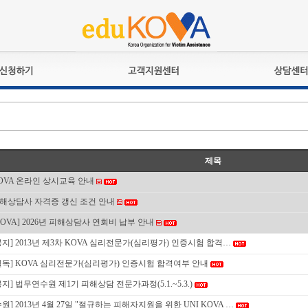
교육훈련
공지사항
상담접수
검정시험
언론보도
상담완료
전문수련
포토갤러리
자격심사
규정ㆍ양식
제목
격유지교육
홍보게시판
OVA 온라인 상시교육 안내
자격복원
해상담사 자격증 갱신 조건 안내
KOVA] 2026년 피해상담사 연회비 납부 안내
공지] 2013년 제3차 KOVA 심리전문가(심리평가) 인증시험 합격…
필독] KOVA 심리전문가(심리평가) 인증시험 합격여부 안내
공지] 법무연수원 제1기 피해상담 전문가과정(5.1.~5.3.)
수원] 2013년 4월 27일 "절규하는 피해자지원을 위한 UNI KOVA …