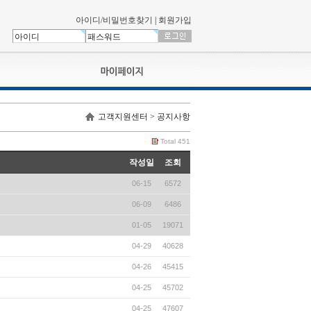
아이디/비밀번호찾기
|
회원가입
나의신청내역
고객지원센터 > 공지사항
교육영상강의실
서류제출
Total 451
회원정보
작성일
조회
나의 신청비
06-15
6572
나의활동내역
나의 연회비
06-09
6486
01-05
19071
04-29
40628
04-26
45415
04-25
45702
04-25
47607