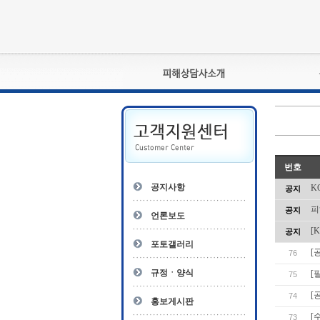
피해상담사란?
자격관리규정
상담사 자격증 확인
- 피해상담사 1급
번호
자
- 피해상담사 2급
공지사항
K
공지
- 피해상담사 3급
피
공지
- 전문수련감독자
언론보도
- 전문수련기관
[
공지
포토갤러리
[
76
규정ㆍ양식
[
75
[
74
홍보게시판
[
73