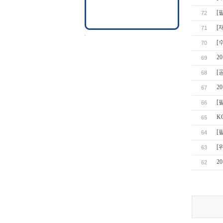
[
72
[
71
[
70
2
69
[
68
2
67
[
66
K
65
[
64
[
63
2
62