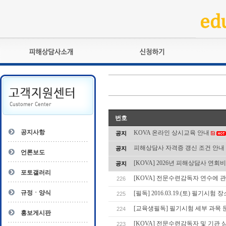
피해상담사란?
교육훈련
자격관리규정
검정시험
상담사 자격증 확인
전문수련
자격심사
- 피해상담사 1급
번호
자격유지교육
- 피해상담사 2급
공지사항
KOVA 온라인 상시교육 안내
공지
자격복원
- 피해상담사 3급
피해상담사 자격증 갱신 조건 안내
공지
- 전문수련감독자
언론보도
- 전문수련기관
[KOVA] 2026년 피해상담사 연회
공지
포토갤러리
[KOVA] 전문수련감독자 연수에 
226
규정ㆍ양식
[필독] 2016.03.19.(토) 필기시험 
225
[교육생필독] 필기시험 세부 과목 
224
홍보게시판
[KOVA] 전문수련감독자 및 기관 
223