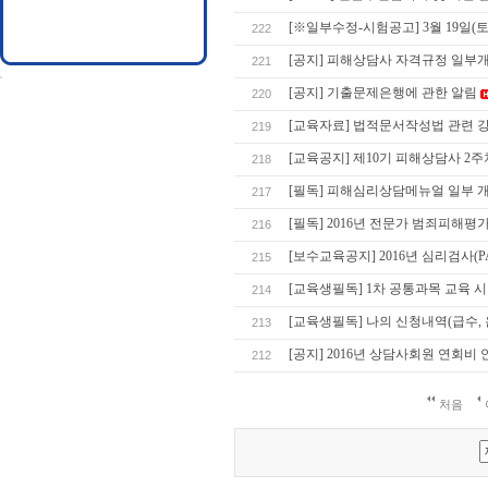
[※일부수정-시험공고] 3월 19일(
222
[공지] 피해상담사 자격규정 일부
221
[공지] 기출문제은행에 관한 알림
220
[교육자료] 법적문서작성법 관련 
219
[교육공지] 제10기 피해상담사 2
218
[필독] 피해심리상담메뉴얼 일부 
217
[필독] 2016년 전문가 범죄피해
216
[보수교육공지] 2016년 심리검사(P
215
[교육생필독] 1차 공통과목 교육 
214
[교육생필독] 나의 신청내역(급수, 
213
[공지] 2016년 상담사회원 연회비 
212
처음